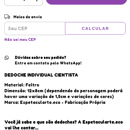
Entregas para o CEP:
ALTERAR CEP
Meios de envio
CALCULAR
Não sei meu CEP
Dúvidas sobre seu pedido?
Entre em contato pelo WhatsApp!
DEDOCHE INDIVIDUAL CIENTISTA
Material: Feltro
Dimensão: 12x8cm (dependendo do personagem poderá
haver uma variação de 1,5cm e variações de cores)
Marca: Espetacularte.eco - Fabricação Própria
Você já sabe o que são dedoches? A Espetacularte.eco
vai lhe contar...